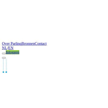
Over Parlinq
Bronnen
Contact
NL
/
EN
Inloggen