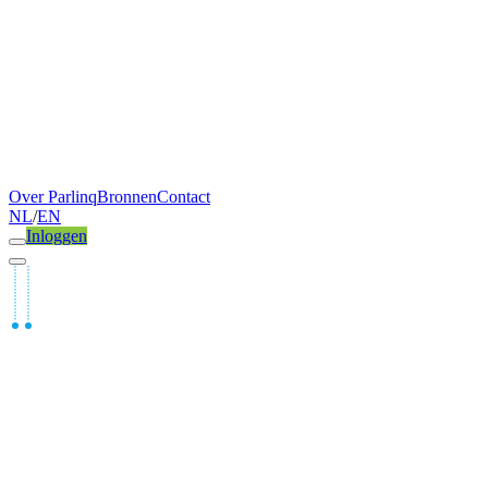
Over Parlinq
Bronnen
Contact
NL
/
EN
Inloggen